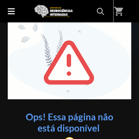
shopping_cart
ERRO 404
Ops! Essa página não
está disponível