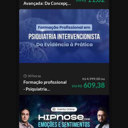
10x R$
Avançada: Da Concepção
do Problema à
Publicação Científica
30 horas
4.999,00 ou
R$
Formação profissional
609,38
10x R$
- Psiquiatria
Intervencionista: Da
Evidência à Prática