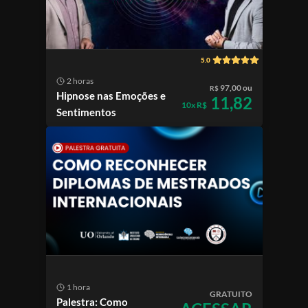
5.0
2 horas
97,00 ou
R$
Hipnose nas Emoções e
11,82
10x R$
Sentimentos
1 hora
GRATUITO
Palestra: Como