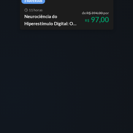
2 MATERIAIS
11 horas
de
R$ 394,00
por
Neurociência do
97,00
R$
Hiperestímulo Digital: O
Prazer em Alta Voltagem +
Psicopatia Além do Crime