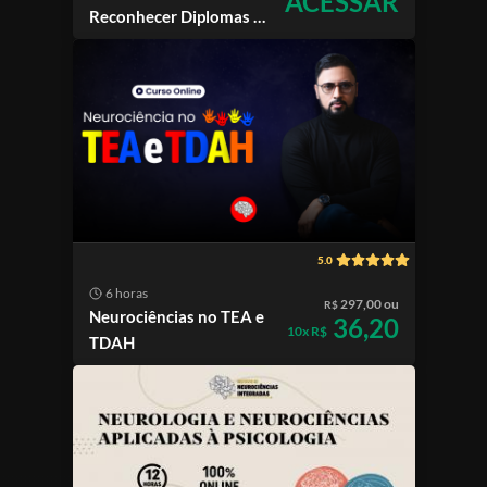
ACESSAR
Reconhecer Diplomas de
Mestrados
Internacionais
5.0
6 horas
297,00 ou
R$
Neurociências no TEA e
36,20
10x R$
TDAH