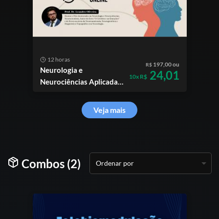
12 horas
197,00 ou
R$
Neurologia e
24,01
10x R$
Neurociências Aplicadas
à Psicologia
Veja mais
Combos (2)
Ordenar por