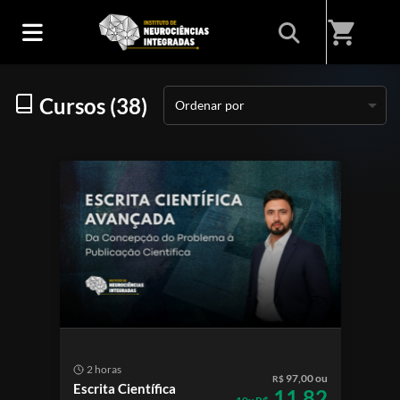
Início
/
Categorias
/
Cursos
shopping_cart
Cursos (38)
Ordenar por
2 horas
97,00 ou
R$
Escrita Científica
11,82