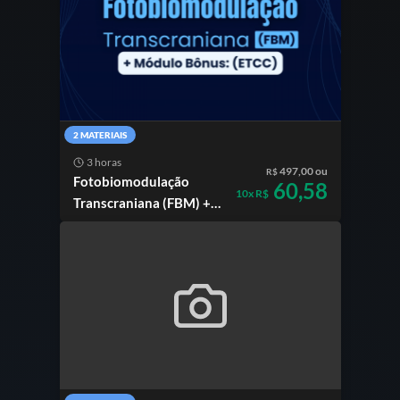
2 MATERIAIS
3 horas
497,00 ou
R$
Fotobiomodulação
60,58
10x R$
Transcraniana (FBM) +
Bônus: Estimulação
Transcraniana por
Corrente Contínua
(ETCC)