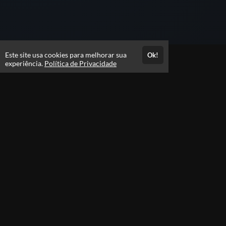
Este site usa cookies para melhorar sua
Ok!
Atendimento
experiência.
Política de Privacidade
De segunda à sexta, das 09h às 18h
+5581992892822
Fale Conosco
Páginas
Política de Privacidade
Selos e certificados