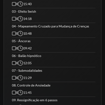
15:40
03 - Efeito Swish
14:18
04 - Mapeamento Cruzado para Mudança de Crenças
10:48
05 - Âncoras
09:42
06 - Balão hipnótico
12:05
07 - Submodalidades
11:29
08. Controle de Ansiedade
11:45
09. Ressignificação em 6 passos