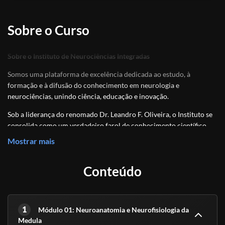
Sobre o Curso
Sobre o Instituto de Neurociências Integradas
Somos uma plataforma de excelência dedicada ao estudo, à
formação e à difusão do conhecimento em neurologia e
neurociências, unindo ciência, educação e inovação.
Sob a liderança do renomado Dr. Leandro F. Oliveira, o Instituto se
consolida como um verdadeiro farol de conhecimento científico
acessível, conectando teoria e prática para todos que desejam
Mostrar mais
compreender, com profundidade e clareza, as complexidades do
sistema nervoso humano.
Conteúdo
Nosso propósito é democratizar o saber científico, formar
profissionais preparados para os desafios contemporâneos e
impulsionar uma compreensão integrada da mente, do cérebro e do
1
comportamento.
Módulo 01: Neuroanatomia e Neurofisiologia da
Medula