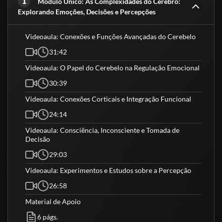
1
comportamento.
Módulo Único: As Complexidades do Cérebro:
Explorando Emoções, Decisões e Percepções
Videoaula: Conexões e Funções Avançadas do Cerebelo
Corpo docente
31:42
Dr. Leandro Freitas Oliveira
Videoaula: O Papel do Cerebelo na Regulação Emocional
Dr. Leandro Freitas Oliveira é PhD em Neurologia e Neurociências
30:39
pela Universidade Federal de São Paulo / Escola Paulista de
Medicina. Tem especialização em Neurologia e Neurociências e em
Videoaula: Conexões Corticais e Integração Funcional
Neuropsicologia pelo Instituto Israelita Albert Einstein.
24:14
Além da formação acadêmica, é autor de diversos artigos
Videoaula: Consciência, Inconsciente e Tomada de
científicos internacionais e autor dos livros: Diagnóstico
Decisão
topográfico em neurologia, Neuroanatomia clínica: livro-texto e
29:03
atlas, Princípios de neurogenética, O cérebro e as emoções: a
neurociências das relações humanas (Best-seller).
Videoaula: Experimentos e Estudos sobre a Percepção
26:58
Material de Apoio
Drª Laís Damasceno
6 págs.
A Drª Laís Damasceno é PhD em Neurologia e Neurociências pela