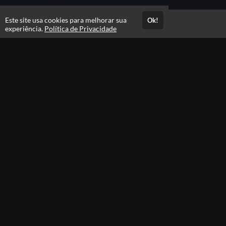
Este site usa cookies para melhorar sua
Ok!
Acesso por 1 ano
experiência.
Política de Privacidade
Estude quando e onde quiser
Materiais para download
Avaliações
Opinião dos alunos que se matricularam