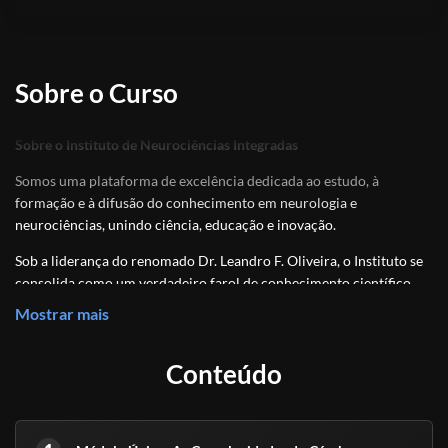
Sobre o Curso
Sobre o Instituto de Neurociências Integradas
Somos uma plataforma de excelência dedicada ao estudo, à
formação e à difusão do conhecimento em neurologia e
neurociências, unindo ciência, educação e inovação.
Sob a liderança do renomado Dr. Leandro F. Oliveira, o Instituto se
consolida como um verdadeiro farol de conhecimento científico
acessível, conectando teoria e prática para todos que desejam
Mostrar mais
compreender, com profundidade e clareza, as complexidades do
sistema nervoso humano.
Conteúdo
Nosso propósito é democratizar o saber científico, formar
profissionais preparados para os desafios contemporâneos e
impulsionar uma compreensão integrada da mente, do cérebro e do